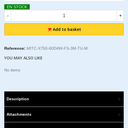
EN STOCK
-
+
Add to basket
Reference:
MITC-X750-60D4W-FS-3M-TU-M
YOU MAY ALSO LIKE
No items
Description
Attachments