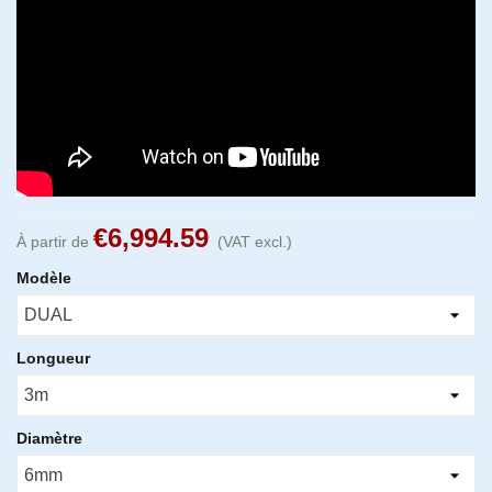
€6,994.59
À partir de
(VAT excl.)
Modèle
Longueur
Diamètre