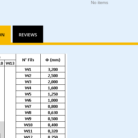
No items
ON
REVIEWS