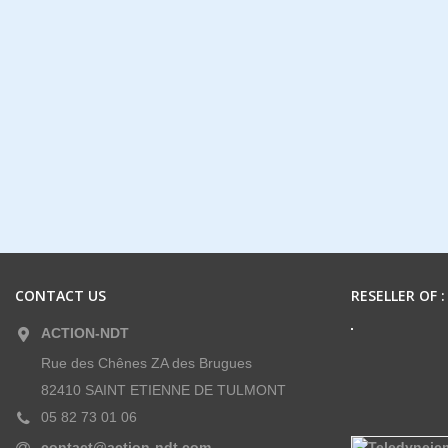
CONTACT US
RESELLER OF :
ACTION-NDT
Rue des Chênes ZA des Brugues
82410 SAINT ETIENNE DE TULMONT
05 82 73 01 06
contact@action-ndt.com