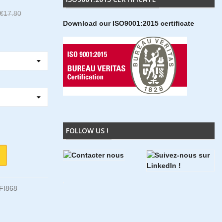
€17.80
Download our ISO9001:2015 certificate
FOLLOW US !
FI868