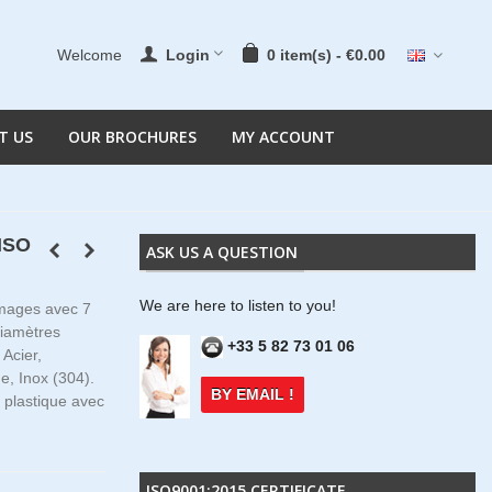
Welcome
Login
0
item(s)
-
€0.00
T US
OUR BROCHURES
MY ACCOUNT
 ISO
ASK US A QUESTION
We are here to listen to you!
'images avec 7
diamètres
+33 5 82 73 01 06
 Acier,
e, Inox (304).
BY EMAIL !
 plastique avec
ISO9001:2015 CERTIFICATE