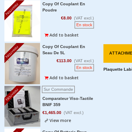
Copy Of Couplant En
Nouveau
Poudre
€8.00
(VAT excl.)
En stock
Add to basket
Copy Of Couplant En
Nouveau
ATTACHM
Seau De 5L
€113.00
(VAT excl.)
En stock
Plaquette La
Add to basket
Sur Commande
Nouveau
Comparateur Viso-Tactile
BNIF 359
€1,465.00
(VAT excl.)
View more
Copy Of Batterie Pour