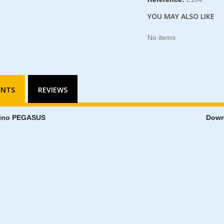
YOU MAY ALSO LIKE
No items
ENTS
REVIEWS
bino PEGASUS
Down