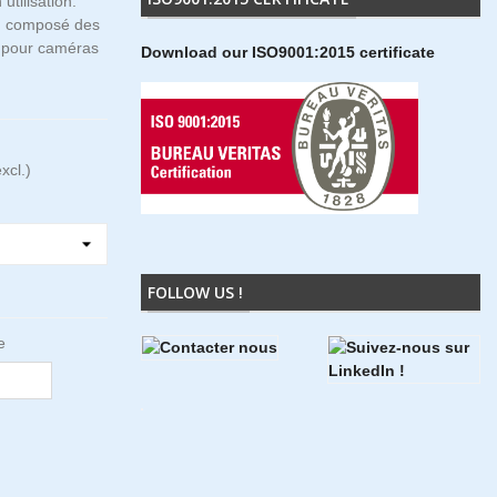
 utilisation.
et composé des
es pour caméras
Download our ISO9001:2015 certificate
xcl.)
FOLLOW US !
e