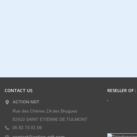
CONTACT US
RESELLER OF :
ACTION-NDT
Rue des Chênes ZA des Brugues
82410 SAINT ETIENNE DE TULMONT
05 82 73 01 06
contact@action-ndt.com