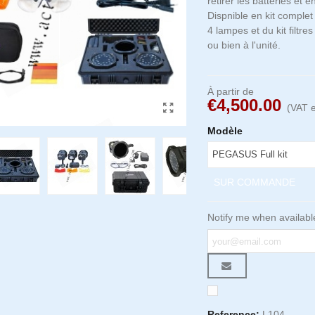
retirer les batteries et en
Dispnible en kit compl
4 lampes et du kit filtr
ou bien à l'unité.
À partir de
€4,500.00
(VAT e
Modèle
SUR COMMANDE
Notify me when availabl
Reference:
L104