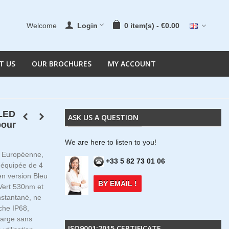
Welcome
Login
0
item(s)
-
€0.00
T US
OUR BROCHURES
MY ACCOUNT
 LED
ASK US A QUESTION
pour
We are here to listen to you!
n Européenne,
+33 5 82 73 01 06
, équipée de 4
en version Bleu
BY EMAIL !
ert 530nm et
stantané, ne
che IP68,
harge sans
ISO9001:2015 CERTIFICATE