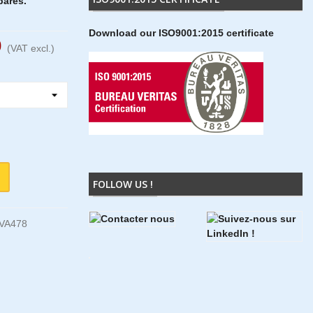
parés.
Download our ISO9001:2015 certificate
0
(VAT excl.)
FOLLOW US !
VA478