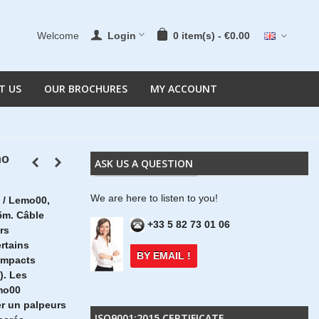
Welcome
Login
0
item(s)
-
€0.00
T US
OUR BROCHURES
MY ACCOUNT
mo
ASK US A QUESTION
We are here to listen to you!
 / Lemo00,
5m. Câble
+33 5 82 73 01 06
rs
rtains
BY EMAIL !
ompacts
). Les
mo00
r un palpeurs
ISO9001:2015 CERTIFICATE