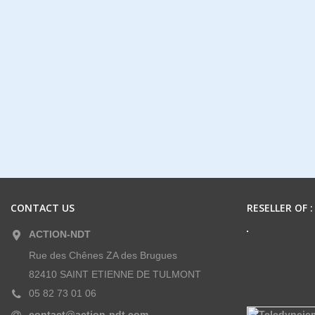
CONTACT US
RESELLER OF :
ACTION-NDT
Rue des Chênes ZA des Brugues
82410 SAINT ETIENNE DE TULMONT
05 82 73 01 06
contact@action-ndt.com