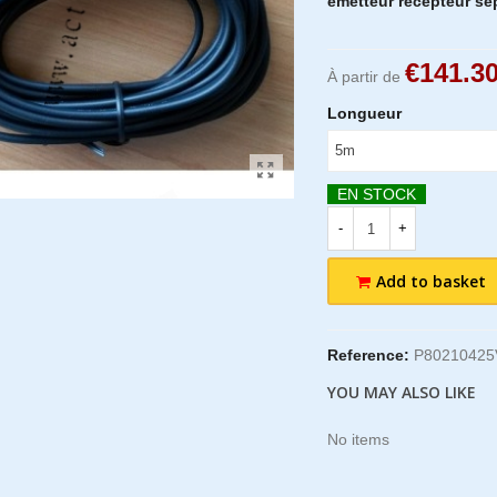
émetteur récepteur sé
€141.3
À partir de
Longueur
EN STOCK
-
+
Add to basket
Reference:
P80210425
YOU MAY ALSO LIKE
No items