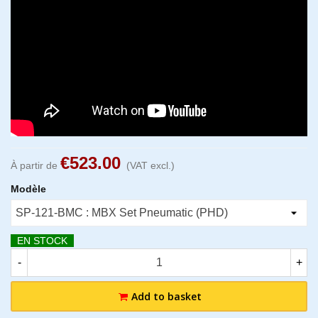
€523.00
À partir de
(VAT excl.)
Modèle
EN STOCK
-
+
Add to basket