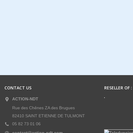
CONTACT US
RESELLER OF :
ACTION-NDT
Rue des Chênes ZA des Brugues
82410 SAINT ETIENNE DE TULMONT
05 82 73 01 06
contact@action-ndt.com