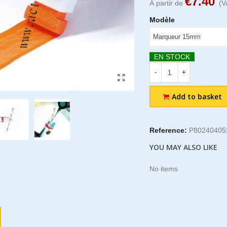
€7.40
À partir de
(V
Modèle
EN STOCK
-
+
Add to basket
Reference:
P8024040
YOU MAY ALSO LIKE
No items