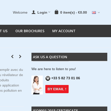
Welcome
Login
0
item(s)
-
€0.00
T US
OUR BROCHURES
MY ACCOUNT
ASK US A QUESTION
We are here to listen to you!
emplir avec du
u révélateur de
+33 5 82 73 01 06
oduits
 application
BY EMAIL !
ns pollution en
ISO9001:2015 CERTIFICATE